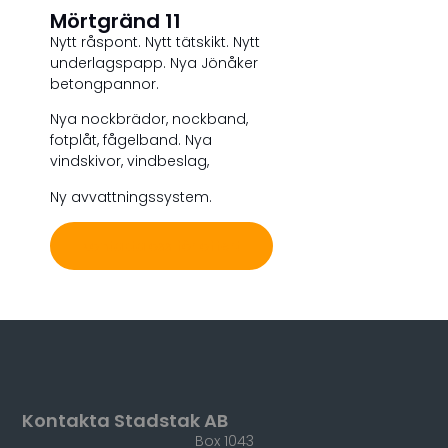
Mörtgränd 11
Nytt råspont. Nytt tätskikt. Nytt
underlagspapp. Nya Jönåker
betongpannor.
Nya nockbrädor, nockband,
fotplåt, fågelband. Nya
vindskivor, vindbeslag,
Ny avvattningssystem.
Kontakta oss för offert
Kontakta Stadstak AB
Box 1043