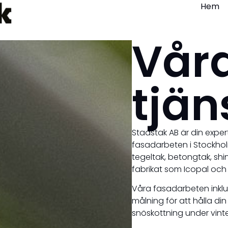
Hem
Vår
tjän
Stadstak AB är din expe
fasadarbeten i Stockhol
tegeltak, betongtak, shi
fabrikat som Icopal och
Våra fasadarbeten inklud
målning för att hålla din
snöskottning under vinte