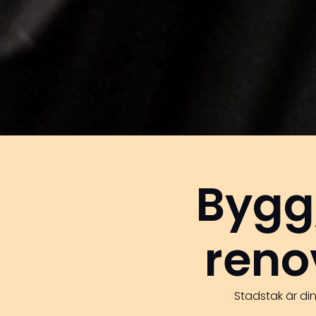
Bygg
renov
Stadstak är di