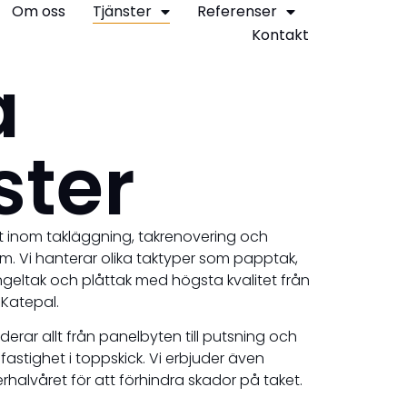
Om oss
Tjänster
Referenser
Kontakt
a
ster
rt inom takläggning, takrenovering och
m. Vi hanterar olika taktyper som papptak,
ngeltak och plåttak med högsta kvalitet från
 Katepal.
erar allt från panelbyten till putsning och
 fastighet i toppskick. Vi erbjuder även
rhalvåret för att förhindra skador på taket.