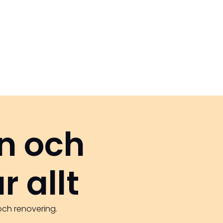
n och
r allt
och renovering.