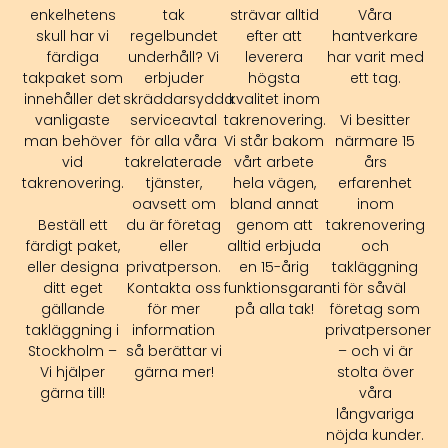
enkelhetens
tak
strävar alltid
Våra
skull har vi
regelbundet
efter att
hantverkare
färdiga
underhåll? Vi
leverera
har varit med
takpaket som
erbjuder
högsta
ett tag.
innehåller det
skräddarsydda
kvalitet inom
vanligaste
serviceavtal
takrenovering.
Vi besitter
man behöver
för alla våra
Vi står bakom
närmare 15
vid
takrelaterade
vårt arbete
års
takrenovering.
tjänster,
hela vägen,
erfarenhet
oavsett om
bland annat
inom
Beställ ett
du är företag
genom att
takrenovering
färdigt paket,
eller
alltid erbjuda
och
eller designa
privatperson.
en 15-årig
takläggning
ditt eget
Kontakta oss
funktionsgaranti
för såväl
gällande
för mer
på alla tak!
företag som
takläggning i
information
privatpersoner
Stockholm –
så berättar vi
– och vi är
Vi hjälper
gärna mer!
stolta över
gärna till!
våra
långvariga
nöjda kunder.