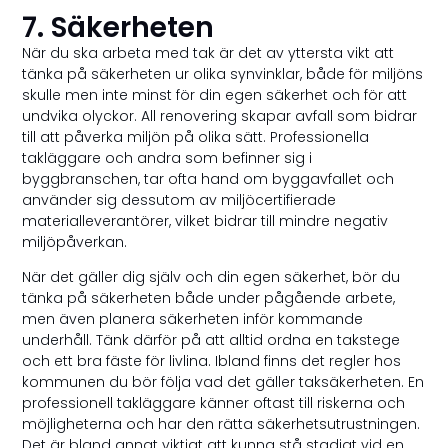
7. Säkerheten
När du ska arbeta med tak är det av yttersta vikt att
tänka på säkerheten ur olika synvinklar, både för miljöns
skulle men inte minst för din egen säkerhet och för att
undvika olyckor. All renovering skapar avfall som bidrar
till att påverka miljön på olika sätt. Professionella
takläggare och andra som befinner sig i
byggbranschen, tar ofta hand om byggavfallet och
använder sig dessutom av miljöcertifierade
materialleverantörer, vilket bidrar till mindre negativ
miljöpåverkan.
När det gäller dig själv och din egen säkerhet, bör du
tänka på säkerheten både under pågående arbete,
men även planera säkerheten inför kommande
underhåll. Tänk därför på att alltid ordna en takstege
och ett bra fäste för livlina. Ibland finns det regler hos
kommunen du bör följa vad det gäller taksäkerheten. En
professionell takläggare känner oftast till riskerna och
möjligheterna och har den rätta säkerhetsutrustningen.
Det är bland annat viktigt att kunna stå stadigt vid en