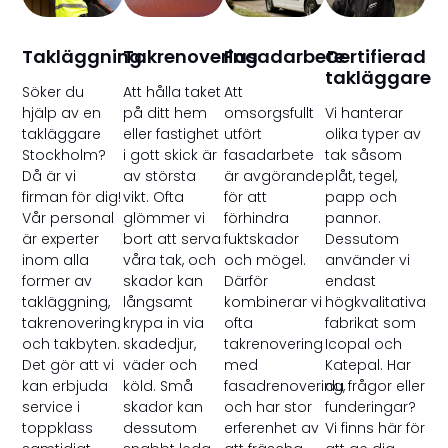
Takläggning
Takrenovering
Fasadarbete
Certifierad
takläggare
Söker du
Att hålla taket
Att
hjälp av en
på ditt hem
omsorgsfullt
Vi hanterar
takläggare
eller fastighet
utfört
olika typer av
Stockholm?
i gott skick är
fasadarbete
tak såsom
Då är vi
av största
är avgörande
plåt, tegel,
firman för dig!
vikt. Ofta
för att
papp och
Vår personal
glömmer vi
förhindra
pannor.
är experter
bort att serva
fuktskador
Dessutom
inom alla
våra tak, och
och mögel.
använder vi
former av
skador kan
Därför
endast
takläggning,
långsamt
kombinerar vi
högkvalitativa
takrenovering
krypa in via
ofta
fabrikat som
och takbyten.
skadedjur,
takrenovering
Icopal och
Det gör att vi
väder och
med
Katepal. Har
kan erbjuda
köld. Små
fasadrenovering,
du frågor eller
service i
skador kan
och har stor
funderingar?
toppklass
dessutom
erferenhet av
Vi finns här för