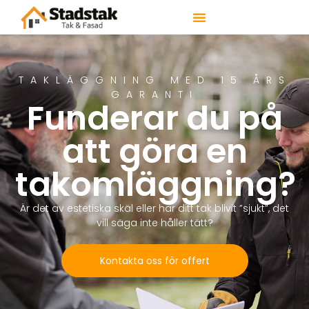
TAKLÄGGNING MED 15 ÅRS
GARANTI
Funderar du på
att göra en
takomläggning?
Är det av estetiska skäl eller har ditt tak blivit ”sjukt”, det
vill säga inte håller tätt?
Kontakta oss för offert