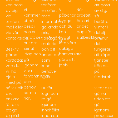
kan höra
tar fram
att göra
Vi
Vi
När
av dig
en offert
av dig,
kommer
påbörjar
arbetet
via
med
så
ut på
bygget
är klart
telefon,
information
berättar
besök
och du
är det
mail eller
gällande
vi mer i
hos er
kan
dags för
via vår
pris,
detalj
för att se
tryggt
slutbesiktning.
kontaktsida.
tidsåtgång,
om hur
hur det
låta våra
material
det
ser ut
duktiga
Beskriv
och allt
fungerar
idag och
hantverkare
gärna
annat du
att köpa
gå
göra sitt
kortfattat
som
tjänster
igenom
jobb.
vad du
kund
från oss
vilka
vill ha
behöver
på
förväntningar
hjälp
veta.
Stadstak.
och
med, på
behov
så vis blir
Du får i
Vi tar oss
som ni
det
lugn och
gärna
har.
enklare
ro gå
tiden att
för oss
igenom
gå
att ge
innehållet
igenom
dig rätt
innan du
processen