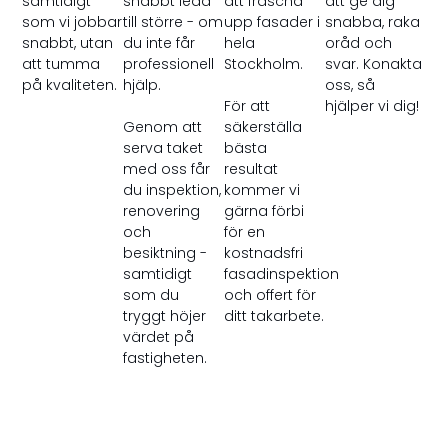
samtidigt
snabbt leda
att fräscha
att ge dig
som vi jobbar
till större - om
upp fasader i
snabba, raka
snabbt, utan
du inte får
hela
oråd och
att tumma
professionell
Stockholm.
svar. Konakta
på kvaliteten.
hjälp.
oss, så
För att
hjälper vi dig!
Genom att
säkerställa
serva taket
bästa
med oss får
resultat
du inspektion,
kommer vi
renovering
gärna förbi
och
för en
besiktning -
kostnadsfri
samtidigt
fasadinspektion
som du
och offert för
tryggt höjer
ditt takarbete.
värdet på
fastigheten.