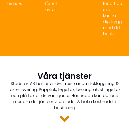
service.
får ett
för att du
avtal.
ska
känna
dig trygg
med ditt
beslut!
Våra tjänster
Stadstak AB hanterar det mesta inom takläggning &
takrenovering. Papptak, tegeltak, betongtak, shingeltak
och plåttak är de vanligaste. Här nedan kan du läsa
mer om de tjänster vi erbjuder & boka kostnadsfri
besiktning