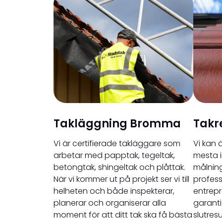
Takläggning Bromma
Takr
Vi är certifierade takläggare som
Vi kan 
arbetar med papptak, tegeltak,
mesta i
betongtak, shingeltak och plåttak.
målning
När vi kommer ut på projekt ser vi till
profess
helheten och både inspekterar,
entrepr
planerar och organiserar alla
garanti
moment för att ditt tak ska få bästa
slutres