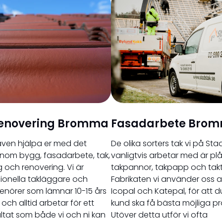
enovering Bromma
Fasadarbete Bro
även hjälpa er med det
De olika sorters tak vi på Sta
nom bygg, fasadarbete, tak,
vanligtvis arbetar med är plå
 och renovering. Vi är
takpannor, takpapp och takt
ionella takläggare och
Fabrikaten vi använder oss a
enörer som lämnar 10-15 års
Icopal och Katepal, för att 
 och alltid arbetar för ett
kund ska få bästa möjliga pr
ultat som både vi och ni kan
Utöver detta utför vi ofta