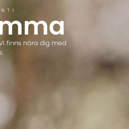
ANTI
romma
Vi finns nära dig med
s.