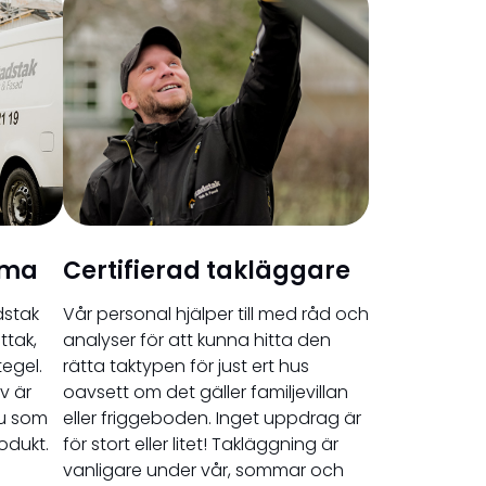
mma
Certifierad takläggare
dstak
Vår personal hjälper till med råd och
ttak,
analyser för att kunna hitta den
egel.
rätta taktypen för just ert hus
v är
oavsett om det gäller familjevillan
du som
eller friggeboden. Inget uppdrag är
odukt.
för stort eller litet! Takläggning är
vanligare under vår, sommar och