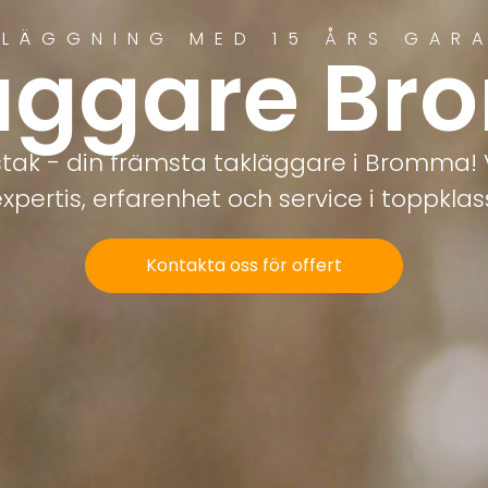
LÄGGNING MED 15 ÅRS GAR
äggare B
tak - din främsta takläggare i Bromma! 
xpertis, erfarenhet och service i toppklas
Kontakta oss för offert