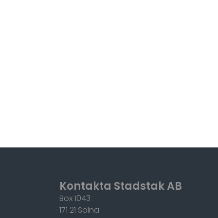
Kontakta Stadstak AB
Box 1043
171 21 Solna