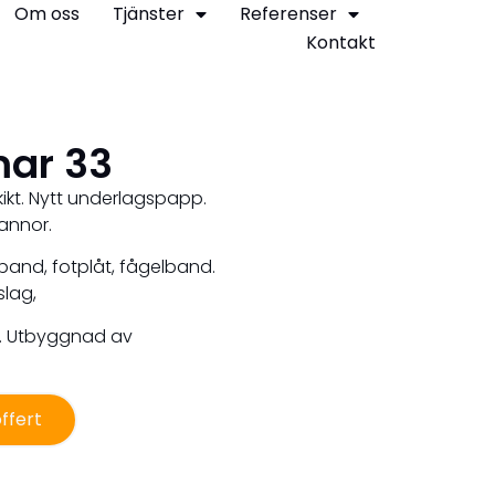
Om oss
Tjänster
Referenser
Kontakt
ar 33
kikt. Nytt underlagspapp.
annor.
and, fotplåt, fågelband.
slag,
. Utbyggnad av
ffert