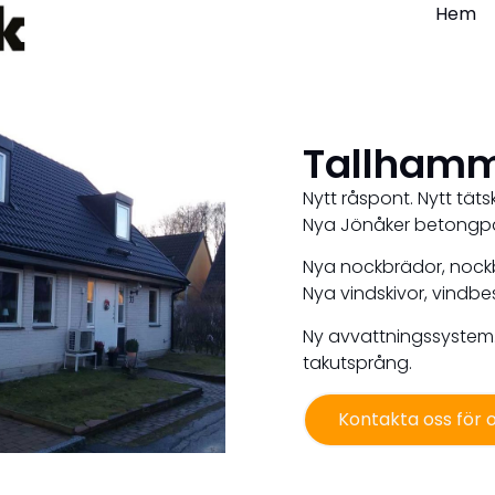
Hem
Tallhamm
Nytt råspont. Nytt täts
Nya Jönåker betongp
Nya nockbrädor, nockb
Nya vindskivor, vindbe
Ny avvattningssystem
takutsprång.
Kontakta oss för o