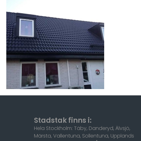
Stadstak finns i:
Hela Stockholm: Täby, Danderyd, Älvsjö,
Märsta, Vallentuna, Sollentuna, Upplands